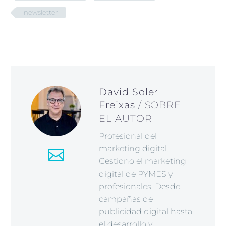
newsletter
David Soler
Freixas
/ SOBRE
EL AUTOR
Profesional del
marketing digital.
Gestiono el marketing
digital de PYMES y
profesionales. Desde
campañas de
publicidad digital hasta
el desarrollo y