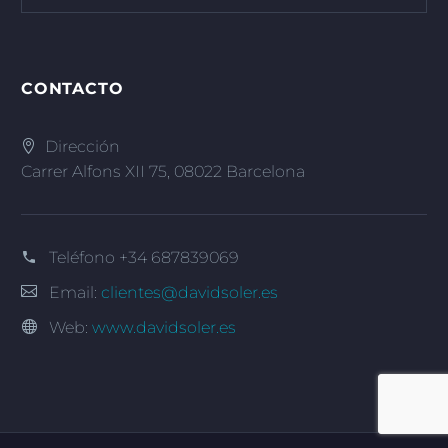
CONTACTO
Dirección
Carrer Alfons XII 75, 08022 Barcelona
Teléfono
+34 687839069
Email:
clientes@davidsoler.es
Web:
www.davidsoler.es