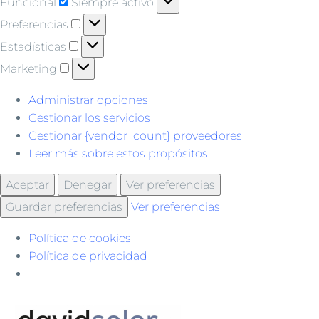
Funcional
Funcional
Siempre activo
Preferencias
Preferencias
Estadísticas
Estadísticas
Marketing
Marketing
Administrar opciones
Gestionar los servicios
Gestionar {vendor_count} proveedores
Leer más sobre estos propósitos
Aceptar
Denegar
Ver preferencias
Guardar preferencias
Ver preferencias
Política de cookies
Política de privacidad