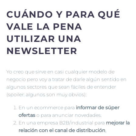
CUÁNDO Y PARA QUÉ
VALE LA PENA
UTILIZAR UNA
NEWSLETTER
Yo creo que sirve en casi cualquier modelo de
negocio pero voy a tratar de darle algún sentido en
algunos sectores que sean fáciles de entender
(spoiler: algunos son muy obvios):
En un ecommerce para
informar de súper
ofertas
o para anunciar novedades.
En una empresa B2B/industrial para
mejorar la
relación con el canal de distribución
,