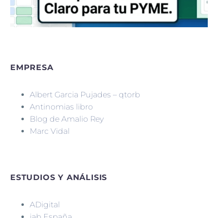
EMPRESA
Albert Garcia Pujades – qtorb
Antinomias libro
Blog de Amalio Rey
Marc Vidal
ESTUDIOS Y ANÁLISIS
ADigital
iab España